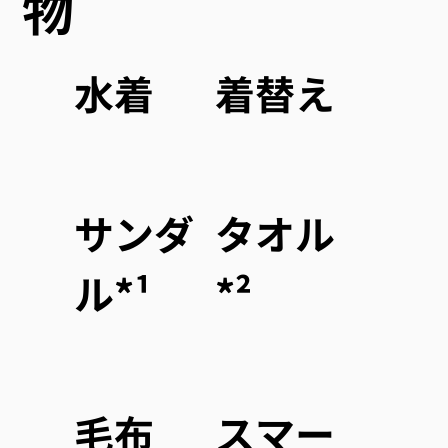
物
水着
​着替え
サンダ
タオル
ル*¹
*²
​毛布
スマー