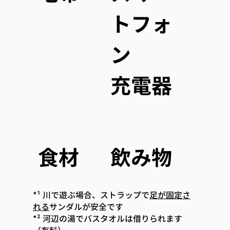
トフォ
ン
充電器
食材
飲み物
*¹ 川で遊ぶ場合、ストラップで
足が固定さ
れる
サンダルが安全です
*² 河辺の湯でバスタオルは借りられます