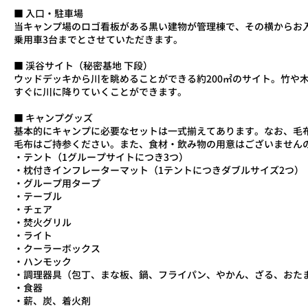
■ 入口・駐車場
当キャンプ場のロゴ看板がある黒い建物が管理棟で、その横からお
乗用車3台までとさせていただきます。
■ ​渓谷サイト（秘密基地 下段）
ウッドデッキから川を眺めることができる約200㎡のサイト。竹や
すぐに川に降りていくことができます。
■ キャンプグッズ
基本的にキャンプに必要なセットは一式揃えてあります。なお、毛
毛布はご持参ください。また、食材・飲み物の用意はございません
​・テント（1グループサイトにつき3つ）
・枕付きインフレーターマット（1テントにつきダブルサイズ2つ）
・グループ用タープ
・テーブル
・チェア
・焚火グリル
・ライト
・クーラーボックス
・ハンモック
・調理器具（包丁、まな板、鍋、フライパン、やかん、ざる、おた
・食器
・薪、炭、着火剤