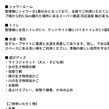
■ シャワールーム
管理棟にシャワーが1基のみとなっており、全員でご利用いただく
プ場から約5.5km離れた場所にあるスーパー銭湯 河辺温泉 梅の湯 
■ トイレ
管理棟に水洗トイレが1つ、テントサイト横にバイオトイレが1つ設
■ 水道・電気
各グループサイトに電源と水道を用意してあります。但し、下水は
スペースにある洗い場をご利用ください。青梅の美しい自然を守る
■ 遊びグッズ
・ライフジャケット（大人・子ども用）
・水の生き物用の網
・虫取り網
・陸の生き物用虫かご
・川の生き物用虫かご
・水鉄砲
・虫よけスプレー、蚊取り線香、かゆみ止め
【ご持参いただく物】
・水着